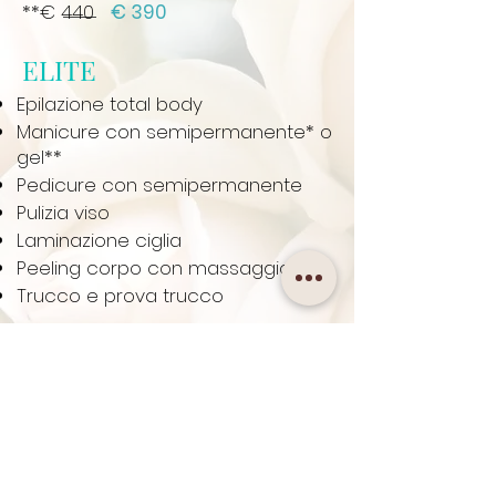
**€ 440
€ 390
ELITE
Epilazione total body
Manicure con semipermanente* o
gel**
Pedicure con semipermanente
Pulizia viso
Laminazione ciglia
Peeling corpo con massaggio 30'
Trucco e prova trucco
* € 465
€ 395
**€ 480
€ 410
Togliti il dubbio che il tuo make-
up possa sbavarsi con il trucco
semipermanente: scegli tra